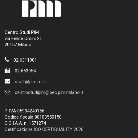
Centro Studi PIM
via Felice Orsini 21
20157 Milano
02 6311901
02 653954
staff@pim.mi.it
centrostudipim@pec.pim.milano.it
P. IVA 05904240156
Codice fiscale 80103550150
C.C.I.A.A. n. 1571274
Certificazione ISO CERTIQUALITY 2026