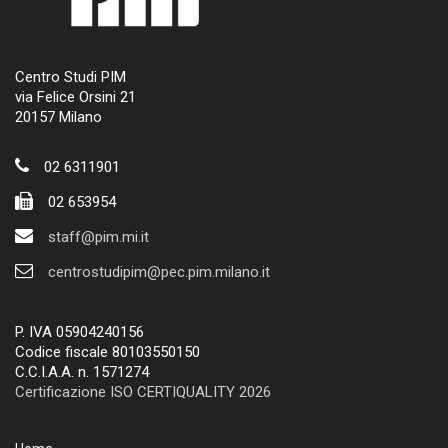
Centro Studi PIM
via Felice Orsini 21
20157 Milano
02 6311901
02 653954
staff@pim.mi.it
centrostudipim@pec.pim.milano.it
P. IVA 05904240156
Codice fiscale 80103550150
C.C.I.A.A. n. 1571274
Certificazione ISO CERTIQUALITY 2026