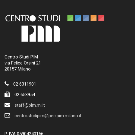
Centro Studi PIM
via Felice Orsini 21
20157 Milano
02 6311901
02 653954
staff@pim.mi.it
centrostudipim@pec.pim.milano.it
P. IVA 05904240156