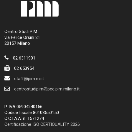
Centro Studi PIM
via Felice Orsini 21
20157 Milano
02 6311901
02 653954
staff@pim.mi.it
centrostudipim@pec.pim.milano.it
P. IVA 05904240156
Codice fiscale 80103550150
C.C.I.A.A. n. 1571274
Certificazione ISO CERTIQUALITY 2026