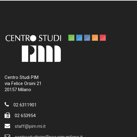
Centro Studi PIM
via Felice Orsini 21
20157 Milano
02 6311901
02 653954
staff@pim.mi.it
centrostudipim@pec.pim.milano.it