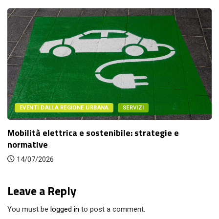
ALLA REGIONE URBANA
SERVIZI
EVENTI D
lettrica e sostenibile: strategie e
Travel de
interventi.
26
14/07/20
Leave a Reply
You must be
logged in
to post a comment.