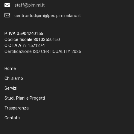
staff@pim.mi.it
centrostudipim@pec.pim.milano.it
P. IVA 05904240156
Codice fiscale 80103550150
C.C.I.A.A. n. 1571274
Certificazione ISO CERTIQUALITY 2026
Home
Chi siamo
Servizi
Studi, Piani e Progetti
Trasparenza
Contatti