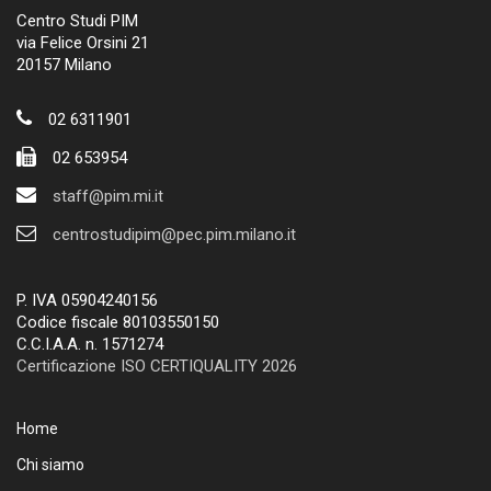
Centro Studi PIM
via Felice Orsini 21
20157 Milano
02 6311901
02 653954
staff@pim.mi.it
centrostudipim@pec.pim.milano.it
P. IVA 05904240156
Codice fiscale 80103550150
C.C.I.A.A. n. 1571274
Certificazione ISO CERTIQUALITY 2026
Home
Chi siamo