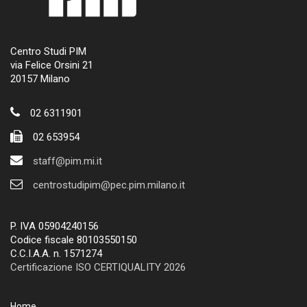
Centro Studi PIM
via Felice Orsini 21
20157 Milano
02 6311901
02 653954
staff@pim.mi.it
centrostudipim@pec.pim.milano.it
P. IVA 05904240156
Codice fiscale 80103550150
C.C.I.A.A. n. 1571274
Certificazione ISO CERTIQUALITY 2026
Home