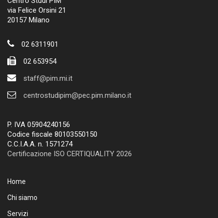
Centro Studi PIM
via Felice Orsini 21
20157 Milano
02 6311901
02 653954
staff@pim.mi.it
centrostudipim@pec.pim.milano.it
P. IVA 05904240156
Codice fiscale 80103550150
C.C.I.A.A. n. 1571274
Certificazione ISO CERTIQUALITY 2026
Home
Chi siamo
Servizi