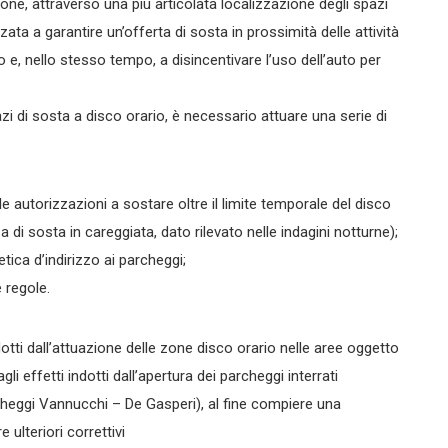
one, attraverso una più articolata localizzazione degli spazi
ta a garantire un’offerta di sosta in prossimità delle attività
co e, nello stesso tempo, a disincentivare l’uso dell’auto per
i di sosta a disco orario, è necessario attuare una serie di
lle autorizzazioni a sostare oltre il limite temporale del disco
za di sosta in careggiata, dato rilevato nelle indagini notturne);
ica d’indirizzo ai parcheggi;
 regole.
otti dall’attuazione delle zone disco orario nelle aree oggetto
li effetti indotti dall’apertura dei parcheggi interrati
rcheggi Vannucchi – De Gasperi), al fine compiere una
ulteriori correttivi