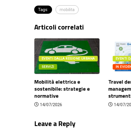
Tags:
mobilita
Articoli correlati
ONE URBANA
EVENTI DALLA REGIONE URBANA
EVENTI D
SERVIZI
IN EVIDE
itorio e
Mobilità elettrica e
Travel d
.
sostenibile: strategie e
managemen
normative
strumenti 
14/07/2026
14/07/20
Leave a Reply