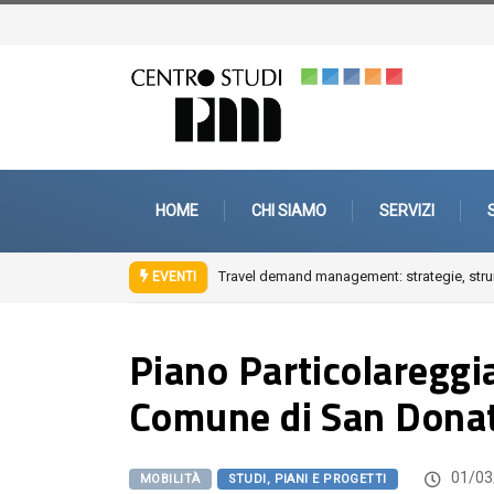
HOME
CHI SIAMO
SERVIZI
nterventi di mobility management aziendale
Fuori città. Architetture, paesaggi, 
EVENTI
Piano Particolareggia
Comune di San Dona
01/03
MOBILITÀ
STUDI, PIANI E PROGETTI