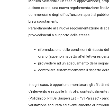
Mobilità Sostenibile (in fase di approvazione), prop
a disco orario, una nuova regolamentazione finalizza
commerciali e degli uffici/funzioni aperti al pubbli
brevi spostamenti.
Parallelamente alla nuova regolamentazione di spaz
provvedimenti a supporto della stessa:
riformulazione delle condizioni di rilascio de
orario (superiori rispetto all’effettiva esigen
provvedere ad un adeguamento della segnalet
controllare sistematicamente il rispetto delle
In ogni caso, è opportuno monitorare gli effetti ind
d’intervento e in quelle limitrofe, contestualmente ag
(Policlinico, PII De Gasperi Est – “VI Palazzo”- pa
valutazione accurata ed eventualmente di introdurre 