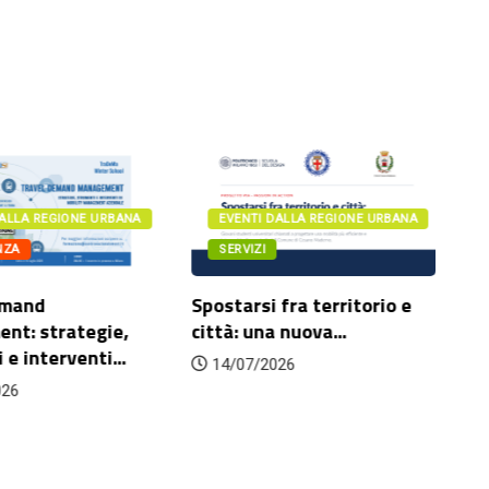
ALLA REGIONE URBANA
EVENTI DALLA REGIONE URBANA
NZA
SERVIZI
emand
Spostarsi fra territorio e
Mo
t: strategie,
città: una nuova...
so
e interventi...
no
14/07/2026
26