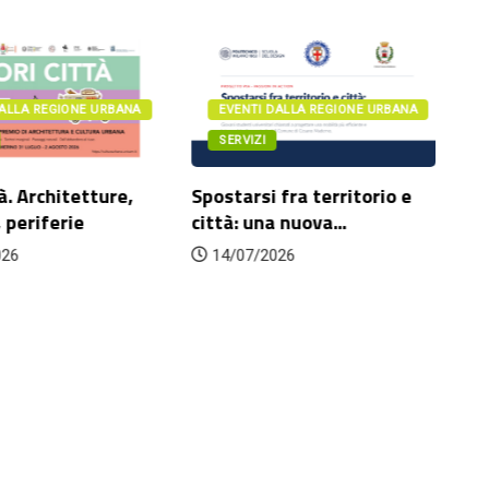
DALLA REGIONE URBANA
EVENTI DALLA REGIONE URBANA
SERVIZI
à. Architetture,
Spostarsi fra territorio e
Da
 periferie
città: una nuova...
l’
po
026
14/07/2026