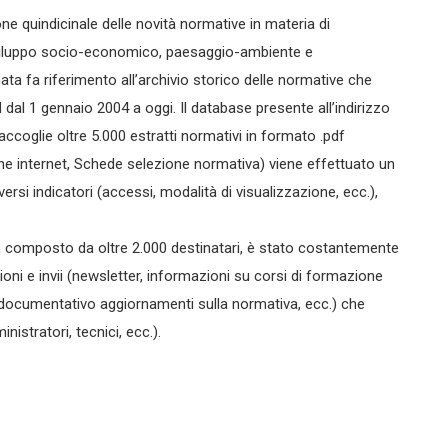
zione quindicinale delle novità normative in materia di
à, sviluppo socio-economico, paesaggio-ambiente e
ta fa riferimento all’archivio storico delle normative che
M dal 1 gennaio 2004 a oggi. Il database presente all’indirizzo
ccoglie oltre 5.000 estratti normativi in formato .pdf
gine internet, Schede selezione normativa) viene effettuato un
ersi indicatori (accessi, modalità di visualizzazione, ecc.),
ario, composto da oltre 2.000 destinatari, è stato costantemente
zioni e invii (newsletter, informazioni su corsi di formazione
e documentativo aggiornamenti sulla normativa, ecc.) che
istratori, tecnici, ecc.).