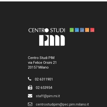
Centro Studi PIM
via Felice Orsini 21
20157 Milano
02 6311901
02 653954
staff@pim.mi.it
centrostudipim@pec.pim.milano.it