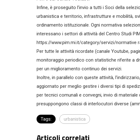
Infine, è proseguito l’invio a tutti i Soci della sele
urbanistica e territorio, infrastrutture e mobilit
ordinamento istituzionale. Ogni normativa seleziona
interessano i settori di attività del Centro Studi PI
https://www.pim.mi.it/category/servizi/normative ra
Per tutte le attività ricordate (canale Youtube, pa
monitoraggio periodico con statistiche riferite a div
per un miglioramento continuo dei servizi.
Inoltre, in parallelo con queste attività, l’indirizz
aggiornato per meglio gestire i diversi tipi di spedi
per tecnici comunali e convegni, invio di material
presuppongono classi di interlocutori diverse (ammin
Tags:
urbanistica
Articoli correlati