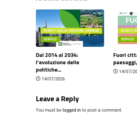
IONE URBANA
EVENTI DALLA REGIONE URBANA
EVENTI 
SERVIZI
SERVIZI
ritorio e
Dal 2014 al 2034:
Fuori citt
.
l’evoluzione delle
paesaggi,
politiche...
14/07/2
14/07/2026
Leave a Reply
You must be
logged in
to post a comment.