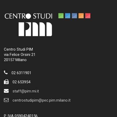
Centro Studi PIM
via Felice Orsini 21
20157 Milano
02 6311901
02 653954
staff@pim.mi.it
centrostudipim@pec.pim.milano.it
P. IVA 05904240156