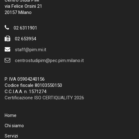
Centro Studi PIM
via Felice Orsini 21
20157 Milano
02 6311901
02 653954
staff@pim.mi.it
centrostudipim@pec.pim.milano.it
P. IVA 05904240156
Codice fiscale 80103550150
C.C.I.A.A. n. 1571274
Certificazione ISO CERTIQUALITY 2026
Home
Chi siamo
Servizi