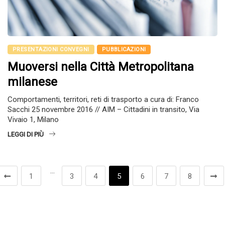
PRESENTAZIONI CONVEGNI
PUBBLICAZIONI
Muoversi nella Città Metropolitana
milanese
Comportamenti, territori, reti di trasporto a cura di: Franco
Sacchi 25 novembre 2016 // AIM – Cittadini in transito, Via
Vivaio 1, Milano
LEGGI DI PIÙ
…
1
3
4
5
6
7
8