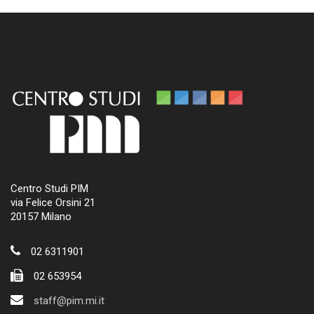
Centro Studi PIM
via Felice Orsini 21
20157 Milano
02 6311901
02 653954
staff@pim.mi.it