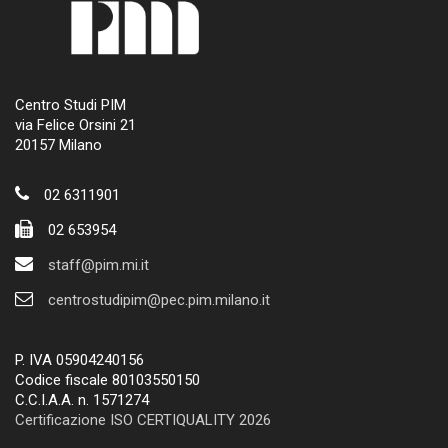
Centro Studi PIM
via Felice Orsini 21
20157 Milano
02 6311901
02 653954
staff@pim.mi.it
centrostudipim@pec.pim.milano.it
P. IVA 05904240156
Codice fiscale 80103550150
C.C.I.A.A. n. 1571274
Certificazione ISO CERTIQUALITY 2026