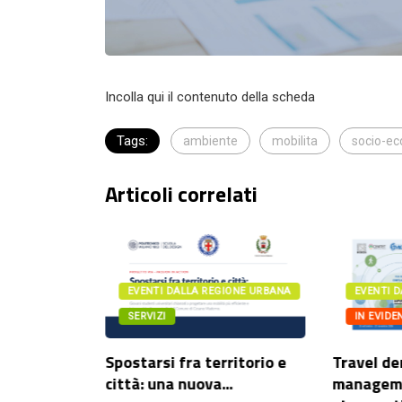
Incolla qui il contenuto della scheda
Tags:
ambiente
mobilita
socio-e
Articoli correlati
IONE URBANA
EVENTI DALLA REGIONE URBANA
EVENTI 
SERVIZI
IN EVIDE
itetture,
Spostarsi fra territorio e
Travel d
rie
città: una nuova...
manageme