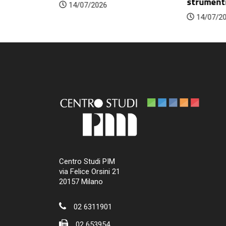
strumenti 
14/07/2026
14/07/2
Centro Studi PIM
via Felice Orsini 21
20157 Milano
02 6311901
02 653954