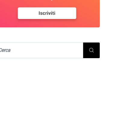
EVENTI DALLA REGIONE URBANA
SERVIZI
ostarsi fra territorio e
ttà: una nuova...