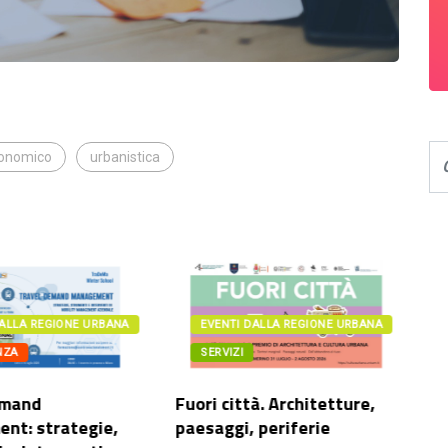
conomico
urbanistica
DALLA REGIONE URBANA
EVENTI DALLA REGIONE URBANA
NZA
SERVIZI
emand
Fuori città. Architetture,
Sp
nt: strategie,
paesaggi, periferie
ci