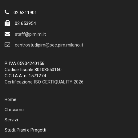
02 6311901
02 653954
staff@pim.mi.it
centrostudipim@pec.pim.milano.it
P. IVA 05904240156
Codice fiscale 80103550150
C.C.I.A.A. n. 1571274
Certificazione ISO CERTIQUALITY 2026
Home
Chi siamo
Servizi
Studi, Piani e Progetti