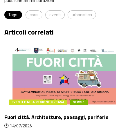
pubbliche amministrazioni
Tags:
corsi
eventi
urbanistica
Articoli correlati
EVENTI DALLA REGIONE URBANA
SERVIZI
ri città. Architetture, paesaggi, periferie
Lin
4/07/2026
2