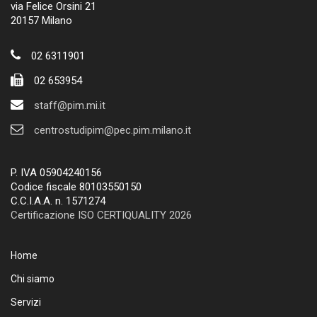
via Felice Orsini 21
20157 Milano
02 6311901
02 653954
staff@pim.mi.it
centrostudipim@pec.pim.milano.it
P. IVA 05904240156
Codice fiscale 80103550150
C.C.I.A.A. n. 1571274
Certificazione ISO CERTIQUALITY 2026
Home
Chi siamo
Servizi